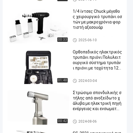
νιάματος
1/4 ίντσες Chuck μέγεθο
ς χειρουργικό τρυπάνι οσ
τών με μακροχρόνια φορ
τιστή αξεσουάρ
Χειρουργικό τρυπάνι κόκκαλ
00:33
2025-06-10
ων
Ορθοπεδικός ηλεκτρικός
τρυπάνι πριόνι Πολυλειτ
ουργικό σύστημα τρυπάν
ι πριόνι με ταχύτητα 120
0rpm
Πολυσύνθετο σύστημα πριον
01:48
2024-03-04
ιών τρυπανιών
Στρώσιμο σπονδυλικής σ
τήλης από ανοξείδωτο χ
άλυβα με ηλεκτρική πηγή
ενέργειας και ενσωματω
μένα τρυπάνι
Τρυπάνι σπονδυλικών στηλ
00:42
2024-08-06
ών