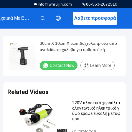
info@whruijin.com
86-553-2672510
Σχετικά Με Εμάς
Λάβετε προσφορά
描述
30cm X 10cm X 5cm Δαχτυλοπρίονο από
ανοξείδωτο χάλυβα για ορθοπεδική
γεωτρική
Contact Now
Learn More
Related Videos
220V πλαστικό χερούλι τ
αλαντωτικό ηλεκτρικό γ
ύψο έραψε εύκολη μεταφ
ορά
Ηλεκτρικό πριόνι ασβεστοκο
00:41
2024-12-19