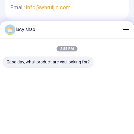
Email:
info@whruijin.com
lucy shao
Αφήστε Ένα Μήνυμα
Θα Απαντήσουμε Γρήγορα
2:55 PM
Good day, what product are you looking for?
Να συνεχίσει
Αρχική
Περίπου
επαφή
Desktop