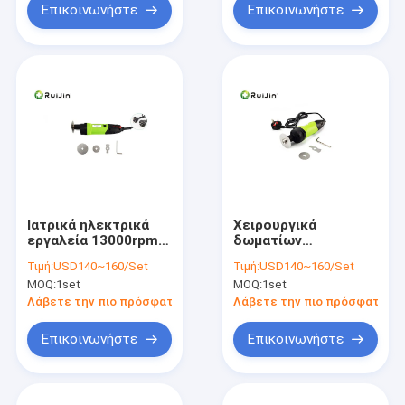
Επικοινωνήστε
Επικοινωνήστε
Ιατρικά ηλεκτρικά
Χειρουργικά
εργαλεία 13000rpm
δωματίων
χειρουργικών
αυτόκλειστα
Τιμή:
USD140~160/Set
Τιμή:
USD140~160/Set
επεμβάσεων
ηλεκτρικά
MOQ:
1set
MOQ:
1set
κόκκαλων κοπτών
ασβεστοκονιάματος
ασβεστοκονιάματος
εργαλεία δύναμης
Λάβετε την πιο πρόσφατη τιμή
Λάβετε την πιο πρόσφατη τι
πριονιών
ορθοπεδικά
Επικοινωνήστε
Επικοινωνήστε