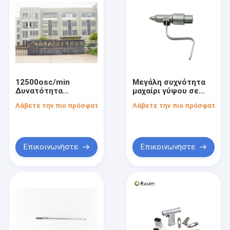
12500osc/min
Μεγάλη συχνότητα
Δυνατότητα
μαχαίρι γύψου σε
ταλάντευσης
μαύρο / ασήμι
Λάβετε την πιο πρόσφατη τιμή
Λάβετε την πιο πρόσφατη τι
Ηλεκτρικό Γύψο Είδη
Ιδανικό για ομαλή και
Μεταφοράς 220V
ακριβή γύψωση
Δραστηριακή τάση
Επικοινωνήστε
Επικοινωνήστε
Σπίτι
Προϊόντα
Περίπου εμείς