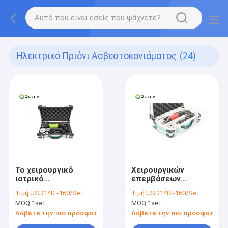
Ηλεκτρικό Πριόνι Ασβεστοκονιάματος
(24)
Το χειρουργικό
Χειρουργικών
ιατρικό
επεμβάσεων
επανακαταλογηστέο
ηλεκτρικό
Τιμή:
USD140~160/Set
Τιμή:
USD140~160/Set
ηλεκτρικό
ασβεστοκονιάματος
MOQ:
1set
MOQ:
1set
ασβεστοκονίαμα
τρυπάνι δύναμης
είδε τρεις λεπίδες
πριονιών
Λάβετε την πιο πρόσφατη τιμή
Λάβετε την πιο πρόσφατη τι
για το γύψο
ορθοπεδικό