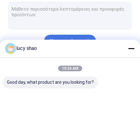
Ηλεκτρικό πριόνι ασβεστοκονιάματος
Πολυσύνθετο σύστημα πριονιών τρυπανιών
Τρυπάνι σπονδυλικών στηλών
Να συνεχίσει
Πριόνι κόκκαλων αυτοψίας
lucy shao
Κτηνιατρικό ορθοπεδικό τρυπάνι
Οι Κατηγορίες Μας
10:24 AM
Ιατρικά τέμνοντα εργαλεία
Good day, what product are you looking for?
ιατρικά εξαρτήματα
Ιατρικό σύνολο οργάνων
Ιατρικό τρυπάνι
Χειρουργικό
Μηχανή τρυπα
κόκκαλων
τρυπάνι κόκκαλων
Cannulated