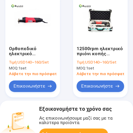
Ορθοπεδικό
12500rpm ηλεκτρικό
ηλεκτρικό
πριόνι κοπής
ασβεστοκονιάματος
ασβεστοκονιάματος
Τιμή:
USD140~160/Set
Τιμή:
USD140~160/Set
πριόνι κοπτών
γύψου πριονιών
MOQ:
1set
MOQ:
1set
πριονιών λαϊκό χυτό
110V 220V
επίδεσμος
ασβεστοκονιάματος
Λάβετε την πιο πρόσφατη τιμή
Λάβετε την πιο πρόσφατη τι
Επικοινωνήστε
Επικοινωνήστε
Εξοικονομήστε το χρόνο σας
Ας επικοινωνήσουμε μαζί σας με τα
καλύτερα προϊόντα.