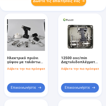
Δώστε τις απαιτήσεις σας
Ηλεκτρικό πριόνι
12500 osc/min
γύψου με ταλάντωση
Δαχτυλιδοπλέγματος
12500osc/min, με
για κάθε είδους
Λάβετε την πιο πρόσφατη τιμή
Λάβετε την πιο πρόσφατη τι
ανθεκτικό υλικό ABS
μεταφορά
και εργονομική
πλαστική λαβή
Επικοινωνήστε
Επικοινωνήστε