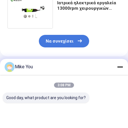
Ιατρικά ηλεκτρικά εργαλεία
13000rpm χειρουργικών
επεμβάσεων κόκκαλων
κοπτών ασβεστοκονιάματος
Να συνεχίσει
Συνιστώμενα Προϊόντα
Mike You
3:08 PM
Good day, what product are you looking for?
Ηλεκτρικό πριόνι
12500 osc/min
12500osc/min
γύψου με
Δαχτυλιδοπλέγματος
Δυνατότητα