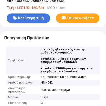
επεμβάσεων κόκκαλων κοπτών
ασβεστοκονιάματος
Τιμή：USD140~160/Set
MOQ：1set
Καλύτερη τιμή
Επικοινωνήστε
Περιγραφή Προϊόντων
Ιατρικός ηλεκτρικός κόπτης
ασβεστοκονιάματος
,
εργαλεία Ruijin χειρουργικών
Υψηλό φως
επεμβάσεων κόκκαλων
,
εργαλεία 13000rpm χειρουργικών
επεμβάσεων κόκκαλων
Όροι πληρωμής
T/T, Western Union, MoneyGram
Αριθμό μοντέλου
NS-4042
Δυνατότητα
1000 σύνολα το μήνα
προσφοράς
Μάρκα
Ruijin
Πιστοποίηση
CE