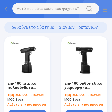
Πολυσύνθετο Σύστημα Πριονιών Τρυπανιών
(42)
Em-100 ιατρικό
Em-100 ορθοπεδικό
πολυσύνθετο
χειρουργικό
τρυπάνι 2.9N/M
ταλαντεμένος πριόνι
Τιμή:
USD3200~3400/Set
Τιμή:
USD3200~3400/Set
κόκκαλων ροπή
πολυσύνθετο
MOQ:
1 σετ
MOQ:
1 σετ
Λάβετε την πιο πρόσφατη τιμή
Λάβετε την πιο πρόσφατη τι