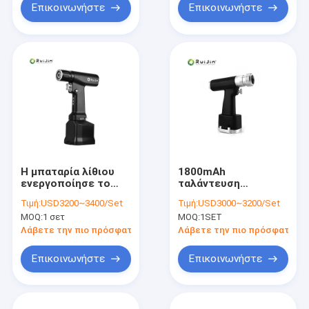
Επικοινωνήστε
Επικοινωνήστε
Η μπαταρία λίθιου
1800mAh
ενεργοποίησε το
ταλάντευση
αβούρτσιστο
τρυπανιών AO
Τιμή:
USD3200~3400/Set
Τιμή:
USD3000~3200/Set
πολυσύνθετο πριόνι
γρήγορα ορθοπεδική
MOQ:
1 σετ
MOQ:
1SET
Em-100 τρυπανιών
χειρουργική
για τη χειρουργική
πολυσύνθετη
Λάβετε την πιο πρόσφατη τιμή
Λάβετε την πιο πρόσφατη τι
επέμβαση
Επικοινωνήστε
Επικοινωνήστε