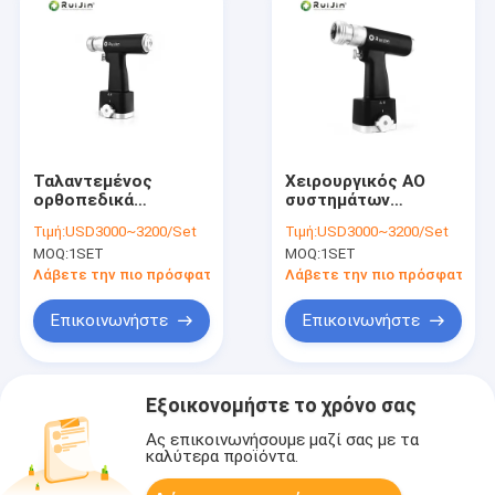
Ταλαντεμένος
Χειρουργικός AO
ορθοπεδικά
συστημάτων
χειρουργικά
πριονιών τρυπανιών
Τιμή:
USD3000~3200/Set
Τιμή:
USD3000~3200/Set
τρυπάνια AO γρήγορα
ταλάντευσης
MOQ:
1SET
MOQ:
1SET
πολυσύνθετα
πολυσύνθετος
ορθοπεδικός
Λάβετε την πιο πρόσφατη τιμή
Λάβετε την πιο πρόσφατη τι
γρήγορα
Επικοινωνήστε
Επικοινωνήστε
Εξοικονομήστε το χρόνο σας
Ας επικοινωνήσουμε μαζί σας με τα
καλύτερα προϊόντα.