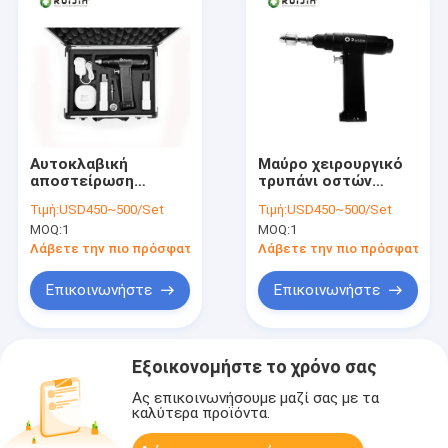
Αυτοκλαβική
Μαύρο χειρουργικό
αποστείρωση
τρυπάνι οστών
Χειρουργική
κλάσης ΙΙ
Τιμή:
USD450~500/Set
Τιμή:
USD450~500/Set
ορθοπεδική άσκηση
Τροποποίηση
MOQ:
1
MOQ:
1
οργάνου ABCD-123
για διαδικασίες
Λάβετε την πιο πρόσφατη τιμή
Λάβετε την πιο πρόσφατη τι
οστεοτομίας και
οστεοπλαστικής
Επικοινωνήστε
Επικοινωνήστε
οστών
Εξοικονομήστε το χρόνο σας
Ας επικοινωνήσουμε μαζί σας με τα
καλύτερα προϊόντα.