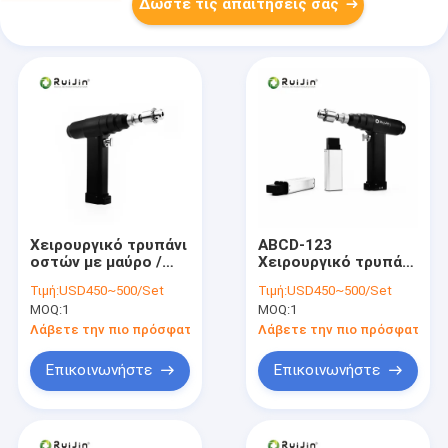
Δώστε τις απαιτήσεις σας
Χειρουργικό τρυπάνι
ABCD-123
οστών με μαύρο /
Χειρουργικό τρυπάνι
ασημένιο χρώμα 2
οστών Μαύρο /
Τιμή:
USD450~500/Set
Τιμή:
USD450~500/Set
ώρες χρόνος
Ασημένιο Χρώμα
MOQ:
1
MOQ:
1
μέθοδος
Αδιάβροχο
αποστείρωσης
σχεδιασμό για
Λάβετε την πιο πρόσφατη τιμή
Λάβετε την πιο πρόσφατη τι
αυτοκλάβου
ακριβή τρυπήματα
Επικοινωνήστε
Επικοινωνήστε