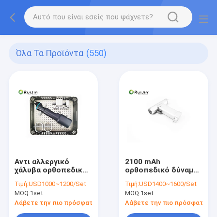
Όλα Τα Προϊόντα
(550)
Αντι αλλεργικό
2100 mAh
χάλυβα ορθοπεδικό
ορθοπεδικό δύναμης
χειρουργικών
τρυπανιών CE ISO
Τιμή:
USD1000~1200/Set
Τιμή:
USD1400~1600/Set
επεμβάσεων
εξοπλισμού
MOQ:
1set
MOQ:
1set
σύστημα τρυπανιών
νοσοκομείων
εργαλείων TPLO
χειρουργικό
Λάβετε την πιο πρόσφατη τιμή
Λάβετε την πιο πρόσφατη τι
ορθο