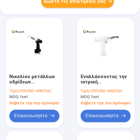
Δώστε τις απαιτήσεις σας
Νικελίου μετάλλων
Εναλλάσσοντας την
υδρίδιων
ιατρική
χρησιμοποιημένο
ταλαντεμένος
Τιμή:
USD550~600/Set
Τιμή:
USD550~600/Set
μπαταρία
ανοικτή θωρακοτομή
MOQ:
1set
MOQ:
1set
ορθοπεδικό τρυπάνι
πριονιών
πριονιών 15000rpm
αυτόκλειστη
Λάβετε την πιο πρόσφατη τιμή
Λάβετε την πιο πρόσφατη τι
κόκκαλων
μπαταριών
Επικοινωνήστε
Επικοινωνήστε
εναλλάσσοντας