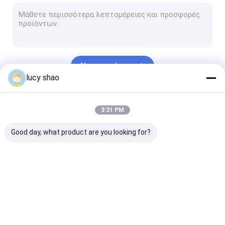
Ηλεκτρικό πριόνι ασβεστοκονιάματος
Πολυσύνθετο σύστημα πριονιών τρυπανιών
Τρυπάνι σπονδυλικών στηλών
Να συνεχίσει
Πριόνι κόκκαλων αυτοψίας
lucy shao
Κτηνιατρικό ορθοπεδικό τρυπάνι
Οι Κατηγορίες Μας
3:31 PM
Ιατρικά τέμνοντα εργαλεία
Good day, what product are you looking for?
ιατρικά εξαρτήματα
Ιατρικό σύνολο οργάνων
Ιατρικό τρυπάνι
Χειρουργικό
Μηχανή τρυπα
κόκκαλων
τρυπάνι κόκκαλων
Cannulated