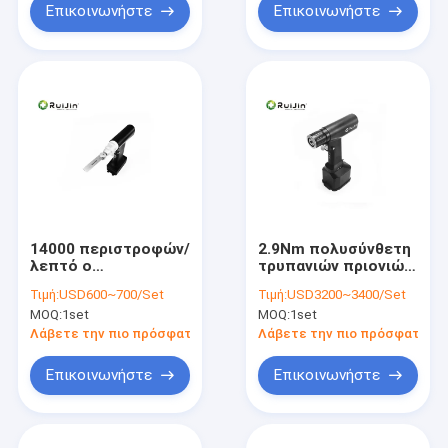
Επικοινωνήστε
Επικοινωνήστε
14000 περιστροφών/
2.9Nm πολυσύνθετη
λεπτό ο
τρυπανιών πριονιών
κτηνιατρικός
κατηγορία ΙΙ
Τιμή:
USD600~700/Set
Τιμή:
USD3200~3400/Set
ορθοπεδικός
τρυπανιών
MOQ:
1set
MOQ:
1set
Μαύρος πριονιών
συστημάτων
δύναμης τρυπανιών
ηλεκτρική
Λάβετε την πιο πρόσφατη τιμή
Λάβετε την πιο πρόσφατη τι
χειρουργικός
χειρουργική
Επικοινωνήστε
Επικοινωνήστε