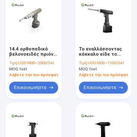
14.4 ορθοπεδικό
Το εναλλάσσοντας
βελονοειδές πριόνι
κόκκαλο είδε το
λεπίδων πριονιών Β
χειρουργικό τρυπάνι
Τιμή:
USD1800~2000/Set
Τιμή:
USD1000~1100/Set
ορθοπεδικό
4.2mm τσοκ Jacobs
MOQ:
1set
MOQ:
1set
Λάβετε την πιο πρόσφατη τιμή
Λάβετε την πιο πρόσφατη τι
Επικοινωνήστε
Επικοινωνήστε
Σπίτι
Προϊόντα
Περίπου εμείς