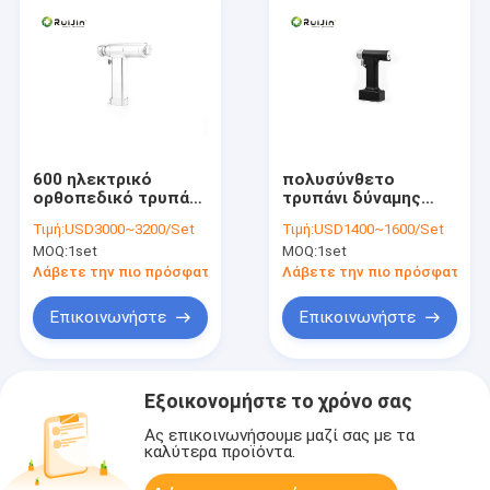
600 ηλεκτρικό
πολυσύνθετο
ορθοπεδικό τρυπάνι
τρυπάνι δύναμης
δύναμης τρυπανιών
συστημάτων
Τιμή:
USD3000~3200/Set
Τιμή:
USD1400~1600/Set
36000rpm
πριονιών τρυπανιών
MOQ:
1set
MOQ:
1set
περιστροφής/λεπτό
1200 περιστροφών/
για την ορθοπεδική
λεπτό για την
Λάβετε την πιο πρόσφατη τιμή
Λάβετε την πιο πρόσφατη τι
χειρουργική
ορθοπεδική
επέμβαση
χειρουργική
Επικοινωνήστε
Επικοινωνήστε
επέμβαση
Εξοικονομήστε το χρόνο σας
Ας επικοινωνήσουμε μαζί σας με τα
καλύτερα προϊόντα.