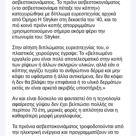
ασβεστοκονιάματος. Το πριόνι ασβεστοκονιάματος
(«το ασβεστοκονίαμα πέταξε τον κόπτη»)
κατοχυρώθηκε με δίπλωμα ευρεσιτεχνίας αρχικά
από Όμηρο H Stryker στη δεκαετία του '40, και το
πιό κοινό πριόνι κοπής απορριμμάτων
χρησιμοποιούμενο σήμερα ακόμα φέρει την
επωνυμία του: Stryker.
Στην αίτηση διπλώματος ευρεσιτεχνίας του, ο
πλαστικός χειρούργος έγραψε: Το «βελτιωμένο
εργαλείο μου είναι πολύ αποτελεσματικό στην κοπή
των ρίψεων ή άλλων σκληρών υλικών, αλλά εάν ο
κόπτης αγγίζει τυχαία το ανθρώπινο δέρμα και μην
κόψει τα υφάσματα ή άλλα αντικείμενα, δεν θα κόψει
ή δεν θα βλάψει την επιφάνεια ή το υλικό δερμάτων
εκτός αν είναι αρκετά ακριβής υποστήριξη.»
Αν και είναι δύσκολο να φανταστεί ότι η τεχνολογία
αφαίρεσης γύψου δεν έχει βελτιώσει πολλής σε
περίπου 70 έτη, μερικές φορές η απλότητα είναι η
καθαρότερη μορφή μεγαλοφυίας.
Τα πριόνια ασβεστοκονιάματος τροφοδοτούνται από
την ηλεκτρική ενέργεια και προγραμματίζουν να το