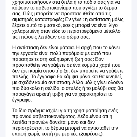
χρησιμοποιήσουν στα όπλα ή τα πόδια σας για να
κόψουν το ασβεστοκονίαμα που αγγίζει το δέρμα
σας. Πώς μπορείτε να προστατευθείτε από τις
αιματηρές καταστροφές; Εν γένει: η αντίσταση μόλις
ξέρετε αυτό το μυστικό, εσείς μπορεί να είναι λίγο
χαλαρωμένη όταν είδε το περιστρεφόμενο μέταλλο
τις πτώσεις λεπίδων στο σώμα σας.
Η αντίσταση δεν είναι μάταια. Η αρχή που το κάνει
την εργασία είναι πολύ παρόμοια με αυτό που
παρατηρείτε στη καθημερινή ζωή σας: Εάν
προσπαθείτε να γράψετε σε ένα κομμάτι χαρτί που
δεν έχει καμία υποστήριξη, δεν μπορείτε να γράψετε
πολλής. Το έγγραφο θα κάμψει μόνο και θα κινηθεί,
με σχεδόν καμία αντίσταση. Αλλά μόλις γίνει ολοένα
πιο δύσκολο η σελίδα, ο στυλός ή το μολύβι σας θα
παραγάγει αρκετή τριβή για να χαρακτηρίσει το
έγγραφο.
Το ίδιο πράγμα ισχύει για τη χρησιμοποίηση ενός
πριονιού ασβεστοκονιάματος. Δεδομένου ότι η
λεπίδα πριονιών δονείται μόνο και δεν
περιστρέφεται, το δέρμα μπορεί να αντισταθεί την
επαφή χωρίς κοπή (με μερικές εξαιρέσεις).