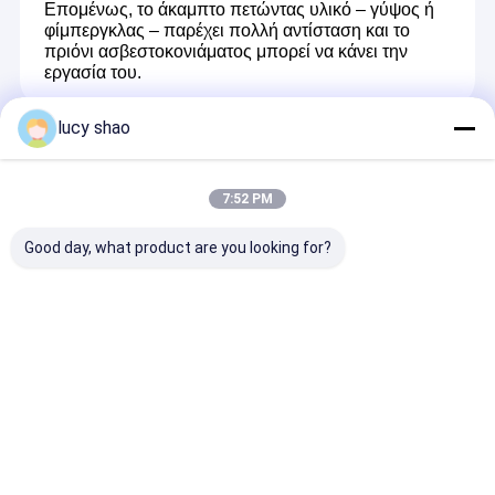
Επομένως, το άκαμπτο πετώντας υλικό – γύψος ή
φίμπεργκλας – παρέχει πολλή αντίσταση και το
πριόνι ασβεστοκονιάματος μπορεί να κάνει την
εργασία του.
lucy shao
Recommended Products
7:52 PM
Good day, what product are you looking for?
Χειρουργικό
Βιομηχανικά βαρετά
Autoclave
τρυπάνι οστών 1/4
τρυπάνι για βαριές
Sterilization 
ίντσας, όργανο
εφαρμογές 1200rpm
Surgical Drill 
κατηγορίας II με
Ταχύτητα τρυπάνις
Acetabular Bo
σήμανση σύμφωνα
3 ώρες Χρόνος
Surgery
Αποστολή ερώτησης
Αποστολή ερώτησης
Αποστολή ε
με την παραγγελία
φόρτισης
Performance 
για επαγγελματική
Efficiency
ορθοπεδική