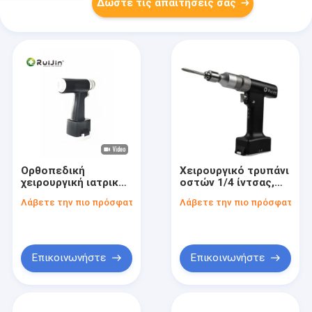
Δώστε τις απαιτήσεις σας
Ορθοπεδική
Χειρουργικό τρυπάνι
χειρουργική ιατρική
οστών 1/4 ίντσας,
οστική τρυπάνι
όργανο κατηγορίας II
Λάβετε την πιο πρόσφατη τιμή
Λάβετε την πιο πρόσφατη τι
1200rpm Τρυπάνι
με σήμανση σύμφωνα
ταχύτητα βάση των
με την παραγγελία
χειρουργικών
για επαγγελματική
οργάνων
ορθοπεδική
Επικοινωνήστε
Επικοινωνήστε