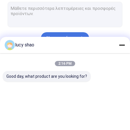
Ηλεκτρικό πριόνι ασβεστοκονιάματος
Πολυσύνθετο σύστημα πριονιών τρυπανιών
Τρυπάνι σπονδυλικών στηλών
Να συνεχίσει
Πριόνι κόκκαλων αυτοψίας
lucy shao
Κτηνιατρικό ορθοπεδικό τρυπάνι
Οι Κατηγορίες Μας
2:16 PM
Ιατρικά τέμνοντα εργαλεία
Good day, what product are you looking for?
ιατρικά εξαρτήματα
Ιατρικό σύνολο οργάνων
Ιατρικό τρυπάνι
Χειρουργικό
Μηχανή τρυπα
κόκκαλων
τρυπάνι κόκκαλων
Cannulated