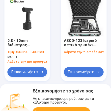
0.8 - 10mm
ABCD-123 Ιατρικό
διάμετρος
οστικό τρυπάνι
τσουλήθρα Dth
χειρουργικό όργανο
Τιμή:
USD3200~3400/Set
Λάβετε την πιο πρόσφατη τι
τρυπάνι του σφυριού
ακριβείας σύμφωνα
MOQ:
1
για την ορθοπεδική
με την παραγγελία
χειρουργική
προσαρμόσιμες
Λάβετε την πιο πρόσφατη τιμή
επέμβαση
επιλογές για
ορθοπεδικές
Επικοινωνήστε
Επικοινωνήστε
διαδικασίες
Εξοικονομήστε το χρόνο σας
Ας επικοινωνήσουμε μαζί σας με τα
καλύτερα προϊόντα.