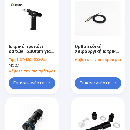
Ιατρικό τρυπάνι
Ορθοπεδική
οστών 1200rpm για
Χειρουργική Ιατρική
ορθοπεδική
Δόλωση Οστών με
Τιμή:
USD450~500/Set
Λάβετε την πιο πρόσφατη τι
χειρουργική με ροπή
τάση 110-240V και Η
MOQ:
1
33000gcm
μπαταρία Λιθίου
Λάβετε την πιο πρόσφατη τιμή
Επικοινωνήστε
Επικοινωνήστε
Σπίτι
Προϊόντα
Περίπου εμείς