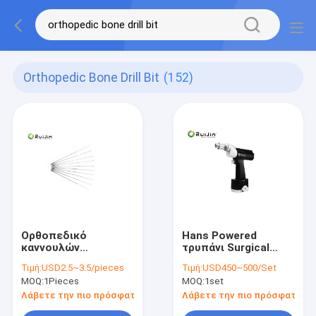
Orthopedic Bone Drill Bit
(152)
Ορθοπεδικό
Hans Powered
καννουλών
τρυπάνι Surgical
κόκκαλων
Instruments
Τιμή:
USD2.5~3.5/pieces
Τιμή:
USD450~500/Set
τρυπανιών
Cannulated
MOQ:
1Pieces
MOQ:
1set
ανοξείδωτο HCS
κομματιών
εξαρτημάτων
μικροϋπολογιστών
Λάβετε την πιο πρόσφατη τιμή
Λάβετε την πιο πρόσφατη τι
κομματιών ιατρικό
ασύρματο