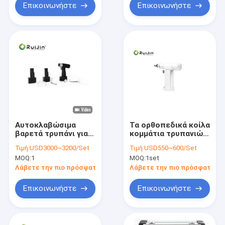
ορθοπεδικό
Επικοινωνήστε
Επικοινωνήστε
κόκκαλων
Αυτοκλαβώσιμα
Τα ορθοπεδικά κοίλα
βαρετά τρυπάνι για
κομμάτια τρυπανιών
ορθοπεδική
καθορισμένα τα
Τιμή:
USD3000~3200/Set
Τιμή:
USD550~600/Set
χειρουργική με
χειρουργικά δύναμης
MOQ:
1
MOQ:
1set
υψηλές επιδόσεις
όργανα τρυπανιών
κόκκαλων εργαλείων
Λάβετε την πιο πρόσφατη τιμή
Λάβετε την πιο πρόσφατη τι
χρησιμοποιημένα
μπαταρία
Επικοινωνήστε
Επικοινωνήστε