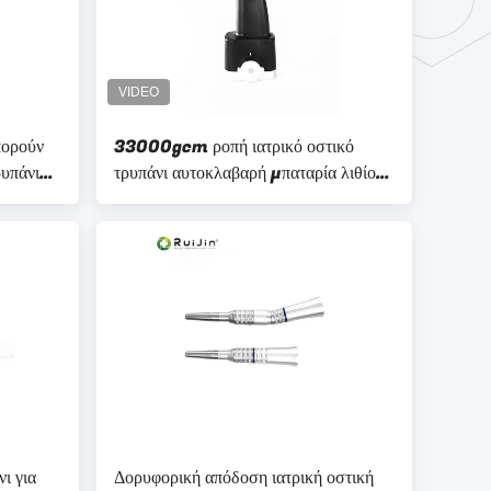
πορούν
33000gcm ροπή ιατρικό οστικό
ρυπάνι
τρυπάνι αυτοκλαβαρή μπαταρία λιθίου
 την
για νευροχειρουργική
ι για
Δορυφορική απόδοση ιατρική οστική