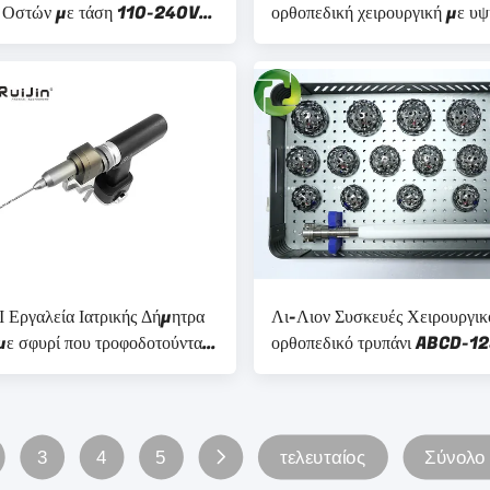
 Οστών με τάση 110-240V
ορθοπεδική χειρουργική με υψ
παταρία Λιθίου
επιδόσεις
Ι Εργαλεία Ιατρικής Δήμητρα
Λι-Λιον Συσκευές Χειρουργικ
με σφυρί που τροφοδοτούνται
ορθοπεδικό τρυπάνι ABCD-1
αρία λιθίου
σχεδιασμένο για ορθοπεδικούς
χειρουργούς που χρειάζονται
χειρουργικά όργανα
3
4
5
τελευταίος
Σύνολο 