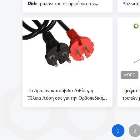
Dth τρυπάνι του σφυριού για την
Δόλωση
ορθοπεδική χειρουργική επέμβαση
και Η μ
Το Δραπανοκατσάβιδο Λιθίου, η
Τμήμα Ι
Τέλεια Λύση σας για την Ορθοπεδική
τρυπών 
Χειρουργική
από μπατ
1
2