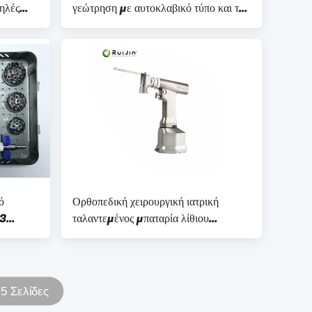
ηλές
γεώτρηση με αυτοκλαβικό τύπο και τη
μπαταρία λιθίου
ό
Ορθοπεδική χειρουργική ιατρική
23
ταλαντεμένος μπαταρία λίθιου
πριονιών κόκκαλων Drive
5 Σελίδες