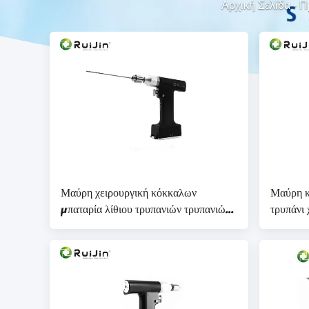
Αρχική Σελίδα
-
Π
Μαύρη χειρουργική κόκκαλων
Μαύρη κ
μπαταρία λίθιου τρυπανιών τρυπανιών
τρυπάνι
αυτόκλειστη ορθοπεδική
μπαταρί
αυτόκλε