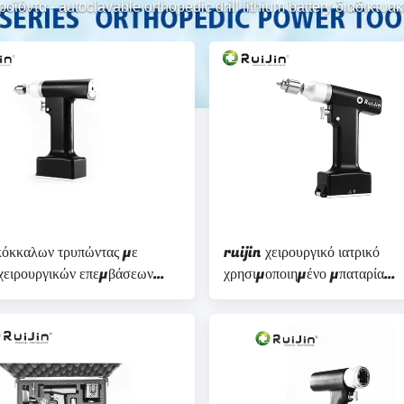
ροϊόντα
-
autoclavable orthopedic drill lithium battery διαδικτυ
όκκαλων τρυπώντας με
ruijin χειρουργικό ιατρικό
 χειρουργικών επεμβάσεων
χρησιμοποιημένο μπαταρία
α λίθιου τρυπανιών CE ISO
ορθοπεδικό τρυπάνι λίθιου τρ
ιστη ορθοπεδική
κόκκαλων