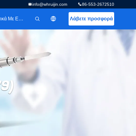
info@whruijin.com
86-553-2672510
Σχετικά Με Εμάς
Λάβετε προσφορά
描述
79)