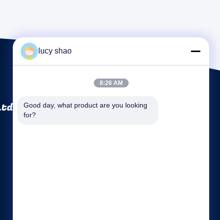
lucy shao
8:26 AM
Ltd.
Good day, what product are you looking 
for?
Γρήγοροι σύνδεσμοι
Εταιρικό Προφίλ
Γύρος εργοστασίων
Ποιοτικός έλεγχος
Sitemap